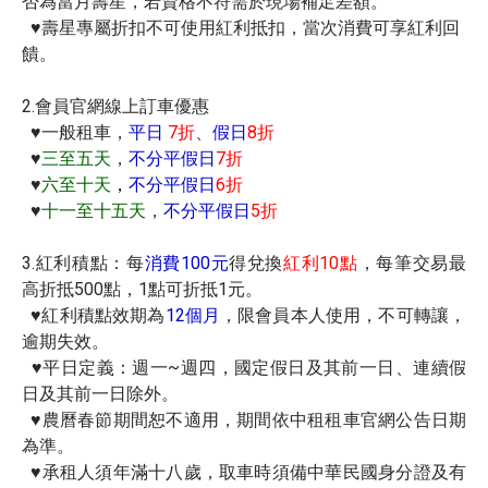
否為當月壽星，若資格不符需於現場補足差額。
♥
壽星專屬折扣不可使用紅利抵扣，當次消費可享紅利回
饋。
2.會員官網線上訂車優惠
♥
一般租車，
平日
7折
、
假日
8折
♥
三至五天
，
不分平假日
7折
♥
六至十天
，
不分平假日
6折
♥
十一至十五天
，
不分平假日
5折
3.紅利積點：每
消費100元
得兌換
紅利10點
，每筆交易最
高折抵500點，1點可折抵1元。
♥
紅利積點效期為
12個月
，限會員本人使用，不可轉讓，
逾期失效。
♥
平日定義：週一~週四，國定假日及其前一日、連續假
日及其前一日除外。
♥
農曆春節期間恕不適用，期間依中租租車官網公告日期
為準。
♥
承租人須年滿
十八
歲，取車時須備中華民國身分證及有