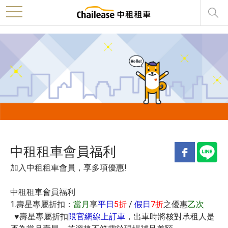
>
toggle
navigation
中租租車會員福利
加入中租租車會員，享多項優惠!
中租租車會員福利
1.壽星專屬折扣：
當月
享
平日
5折
/
假日
7折
之優惠
乙次
♥
壽星專屬折扣
限官網線上訂車
，出車時將核對承租人是