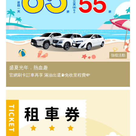
強檔活動
盛夏光年．熱血趣
官網刷卡訂車再享 滿油出還⛽免收里程費💸