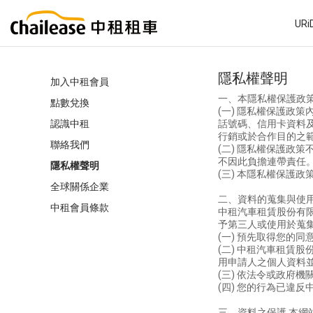
>
UR
隱私權聲明
加入中租會員
一、本隱私權保護政
點數兌換
(一) 隱私權保護政
認識中租
話號碼、信用卡資料
行銷或於合作目的之
聯絡我們
(二) 隱私權保護政
不因此負擔連帶責任
隱私權聲明
(三) 本隱私權保護
全球關係企業
二、資料的蒐集與使
中租會員條款
中租汽車租賃股份有
予第三人或使用於蒐
(一) 預先取得您的同
(二) 中租汽車租賃
用申請人之個人資料
(三) 依法令或政府
(四) 您的行為已違
三、資料之保護 本