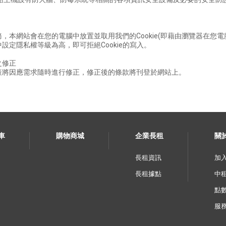
。
，本網站會在您的電腦中放置並取用我們的Cookie(即藉由瀏覽器在您電腦
設定隱私權等級為高，即可拒絕Cookie的寫入。
之修正
策將因應需求隨時進行修正，修正後的條款將刊登於網站上。
訂車
購物商城
企業長租
關
長租資訊
加
長租據點
中
點
服