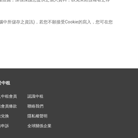
中所儲存之資訊)，若您不願接受Cookie的寫入，您可在您
於中租
入中租會員
認識中租
租會員條款
聯絡我們
數兌換
隱私權聲明
務申訴
全球關係企業