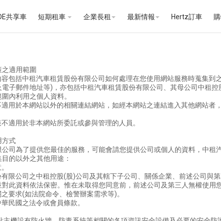
iDE共享車
短期租車
企業長租
最新情報
Hertz訂車
購
策之適用範圍
策內容包括中租汽車租賃股份有限公司如何處理在您使用網站服務時蒐集到之
及電子郵件地址等)，亦包括中租汽車租賃股份有限公司、其母公司中租控
範圍內利用之個人資料。
策不適用於本網站以外的相關連結網站，如經本網站之連結進入其他網站
。
政策不適用於非本網站所委託或參與管理的人員。
用方式
限公司為了提供您最佳的服務，可能會請您提供公司或個人的資料，中租
集目的以外之其他用途：
意。
股份有限公司之中租控股(股)公司及其轄下子公司、關係企業、前述公司
並對此資料依法保密。惟在未取得您同意前，前述公司及第三人無權使用
機關之要求(如法院命令、檢警辦案需求等)。
反中華民國之法令或會員條款。
網站主機設有防火牆、防毒系統等相關的各項資訊安全設備及必要的安全防