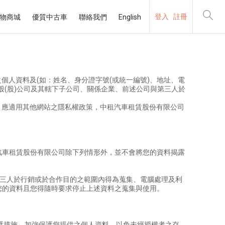
登入
註冊
物商城
優質中古車
聯絡我們
English
個人資料及(如：姓名、身分證字號(或統一編號)、地址、電
股(股)公司及其轄下子公司、關係企業、前述公司與第三人於
者，應適用其他網站之隱私權政策，中租汽車租賃股份有限公司
汽車租賃股份有限公司除下列情形外，並不會將您的資料揭露
與第三人於行銷或於合作目的之範圍內得為蒐集、電腦處理及利
您的資料且您得隨時要求停止上述資料之蒐集與使用。
護措施，加強保護您提供之個人資料，以免未經授權者之存