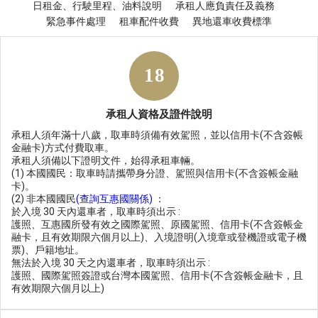
日租金、行駛里程、油料說明
承租人應負責任及義務
緊急事件處理
租車配件收費
異地還車收費標準
承租人資格及證件說明
承租人須年滿十八歲，取車時須備有效駕照，並以信用卡(不含簽帳
金融卡)方式付費取車。
承租人須備以下證明文件，始得承租車輛。
(1) 本國國民：取車時請攜帶身分證、駕照與信用卡(不含簽帳金融
卡)。
(2) 非本國國民
(查詢互惠國關係)
：
於入境 30 天內還車者，取車時須出示 :
護照、互惠國所發有效之國際駕照、原國駕照、信用卡(不含簽帳金
融卡，且有效期限六個月以上)、入境證明(入境章或登機證或電子機
票)、戶籍地址。
無法於入境 30 天之內還車者，取車時須出示 :
護照、國際駕照簽證或台灣本國駕照、信用卡(不含簽帳金融卡，且
有效期限六個月以上)