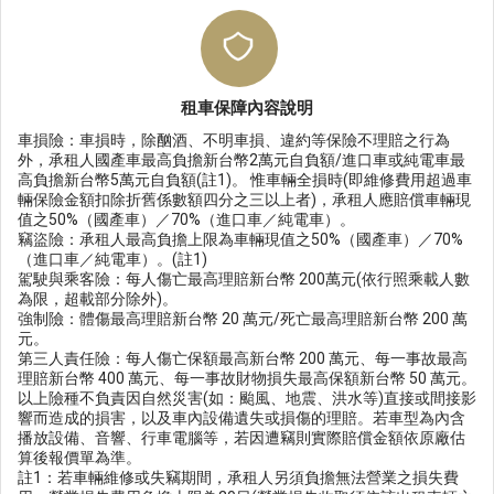
租車保障內容說明
車損險：車損時，除酗酒、不明車損、違約等保險不理賠之行為
外，承租人國產車最高負擔新台幣2萬元自負額/進口車或純電車最
高負擔新台幣5萬元自負額(註1)。 惟車輛全損時(即維修費用超過車
輛保險金額扣除折舊係數額四分之三以上者)，承租人應賠償車輛現
值之50%（國產車）／70%（進口車／純電車）。
竊盜險：承租人最高負擔上限為車輛現值之50%（國產車）／70%
（進口車／純電車）。(註1)
駕駛與乘客險：每人傷亡最高理賠新台幣 200萬元(依行照乘載人數
為限，超載部分除外)。
強制險：體傷最高理賠新台幣 20 萬元/死亡最高理賠新台幣 200 萬
元。
第三人責任險：每人傷亡保額最高新台幣 200 萬元、每一事故最高
理賠新台幣 400 萬元、每一事故財物損失最高保額新台幣 50 萬元。
以上險種不負責因自然災害(如：颱風、地震、洪水等)直接或間接影
響而造成的損害，以及車內設備遺失或損傷的理賠。若車型為內含
播放設備、音響、行車電腦等，若因遭竊則實際賠償金額依原廠估
算後報價單為準。
註1：若車輛維修或失竊期間，承租人另須負擔無法營業之損失費