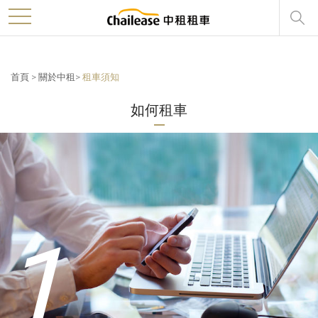
>
toggle
navigation
首頁
>
關於中租
>
租車須知
如何租車
1