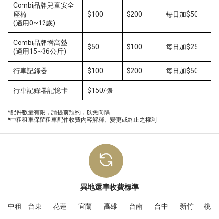
Combi品牌兒童安全
座椅
$100
$200
每日加$50
(適用0~12歲)
Combi品牌增高墊
$50
$100
每日加$25
(適用15~36公斤)
行車記錄器
$100
$200
每日加$50
行車記錄器記憶卡
$150/張
*配件數量有限，請提前預約，以免向隅
*中租租車保留租車配件收費內容解釋、變更或終止之權利
異地還車收費標準
中租
台東
花蓮
宜蘭
高雄
台南
台中
新竹
桃園