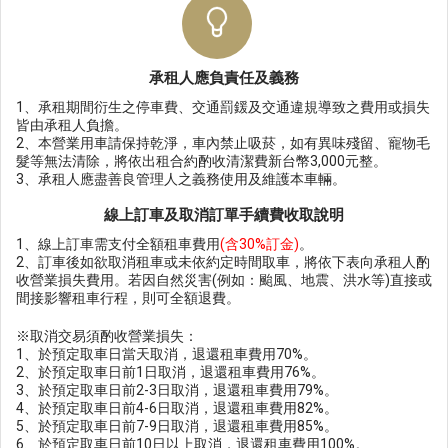
承租人應負責任及義務
1、承租期間衍生之停車費、交通罰鍰及交通違規導致之費用或損失
皆由承租人負擔。
2、本營業用車請保持乾淨，車內禁止吸菸，如有異味殘留、寵物毛
髮等無法清除，將依出租合約酌收清潔費新台幣3,000元整。
3、承租人應盡善良管理人之義務使用及維護本車輛。
線上訂車及取消訂單手續費收取說明
1、線上訂車需支付全額租車費用
(含30%訂金)
。
2、訂車後如欲取消租車或未依約定時間取車，將依下表向承租人酌
收營業損失費用。若因自然災害(例如：颱風、地震、洪水等)直接或
間接影響租車行程，則可全額退費。
※取消交易須酌收營業損失：
1、於預定取車日當天取消，退還租車費用70%。
2、於預定取車日前1日取消，退還租車費用76%。
3、於預定取車日前2-3日取消，退還租車費用79%。
4、於預定取車日前4-6日取消，退還租車費用82%。
5、於預定取車日前7-9日取消，退還租車費用85%。
6、於預定取車日前10日以上取消，退還租車費用100%。