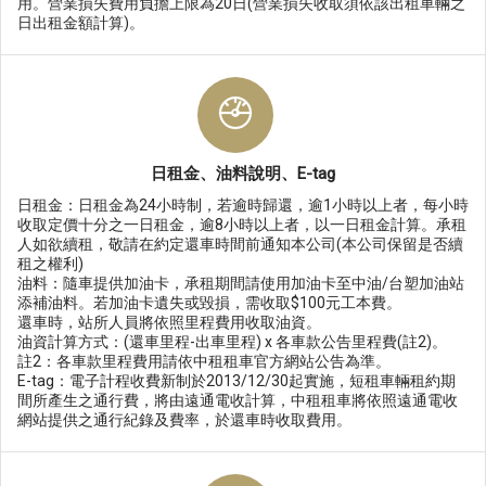
用。營業損失費用負擔上限為20日(營業損失收取須依該出租車輛之
日出租金額計算)。
日租金、油料說明、E-tag
日租金：日租金為24小時制，若逾時歸還，逾1小時以上者，每小時
收取定價十分之一日租金，逾8小時以上者，以一日租金計算。承租
人如欲續租，敬請在約定還車時間前通知本公司(本公司保留是否續
租之權利)
油料：隨車提供加油卡，承租期間請使用加油卡至中油/台塑加油站
添補油料。若加油卡遺失或毀損，需收取$100元工本費。
還車時，站所人員將依照里程費用收取油資。
油資計算方式：(還車里程-出車里程) x 各車款公告里程費(註2)。
註2：各車款里程費用請依中租租車官方網站公告為準。
E-tag：電子計程收費新制於2013/12/30起實施，短租車輛租約期
間所產生之通行費，將由遠通電收計算，中租租車將依照遠通電收
網站提供之通行紀錄及費率，於還車時收取費用。